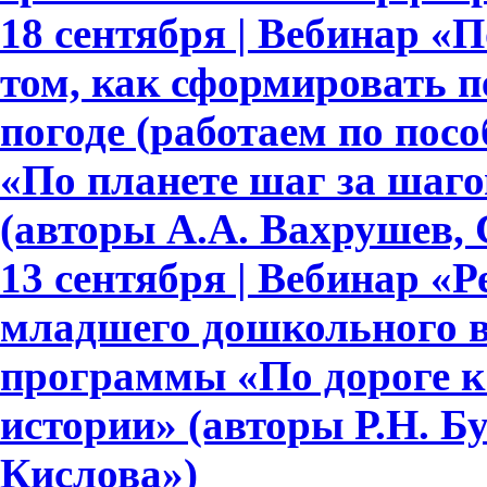
18 сентября | Вебинар «По
том, как сформировать 
погоде (работаем по пос
«По планете шаг за шагом»
(авторы А.А. Вахрушев, 
13 сентября | Вебинар «Р
младшего дошкольного в
программы «По дороге к
истории» (авторы Р.Н. Бун
Кислова»)