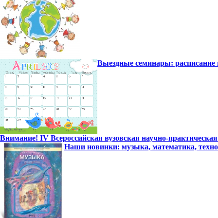
Выездные семинары: расписани
Внимание! IV Всероссийская вузовская научно-практическа
Наши новинки: музыка, математика, техн