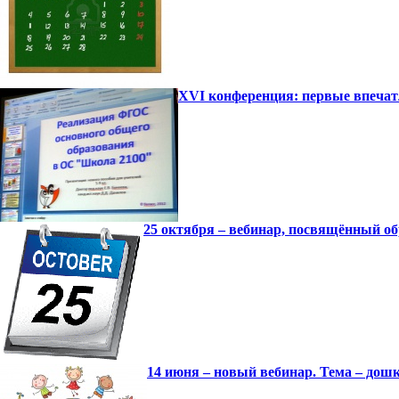
XVI конференция: первые впеча
25 октября – вебинар, посвящённый 
14 июня – новый вебинар. Тема – дош