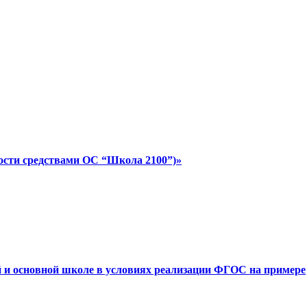
ности средствами ОС “Школа 2100”)»
й и основной школе в условиях реализации ФГОС на примере