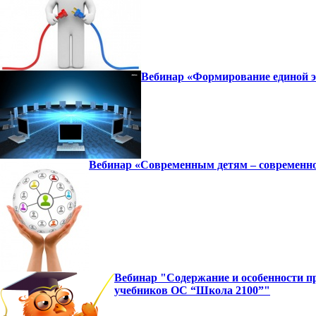
Вебинар «Формирование единой э
Вебинар «Современным детям – современное
Вебинар "Содержание и особенности п
учебников ОС “Школа 2100”"