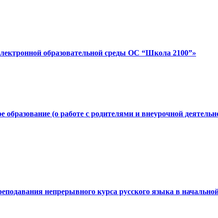
лектронной образовательной среды ОС “Школа 2100”»
 образование (о работе с родителями и внеурочной деятель
реподавания непрерывного курса русского языка в начально