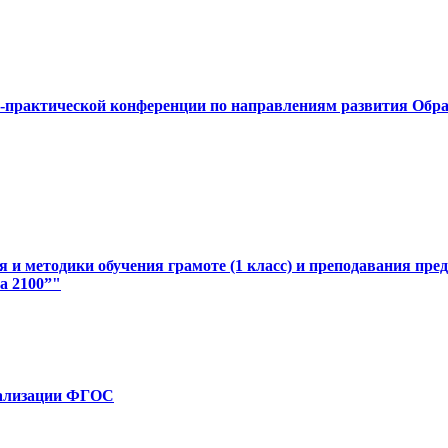
-практической конференции по направлениям развития Обр
 и методики обучения грамоте (1 класс) и преподавания пре
а 2100”"
ализации ФГОС