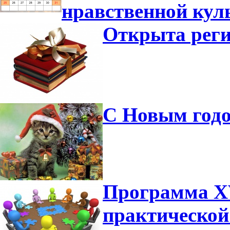
нравственной кул
Открыта реги
С Новым годо
Программа XV
практической