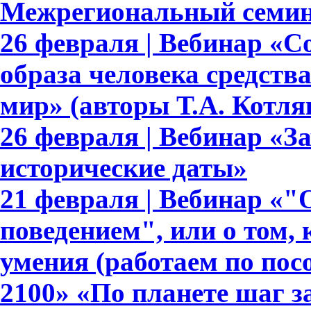
Межрегиональный семин
26 февраля | Вебинар «
образа человека средст
мир» (авторы Т.А. Котляк
26 февраля | Вебинар «З
исторические даты»
21 февраля | Вебинар «
поведением", или о том,
умения (работаем по по
2100» «По планете шаг з