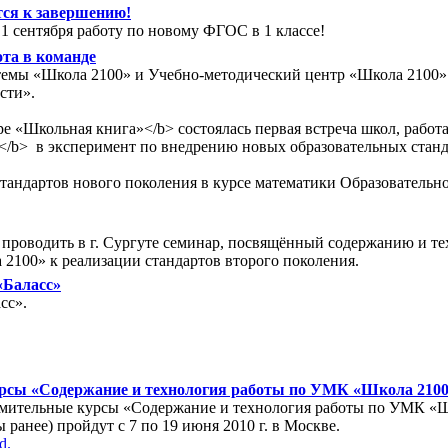
ся к завершению!
 сентября работу по новому ФГОС в 1 классе!
та в команде
стемы «Школа 2100» и Учебно-методический центр «Школа 2100»
сти».
тре «Школьная книга»</b> состоялась первая встреча школ, раб
/b> в эксперимент по внедрению новых образовательных станда
 стандартов нового поколения в курсе математики Образователь
т проводить в г. Сургуте семинар, посвящённый содержанию и 
2100» к реализации стандартов второго поколения.
 «Баласс»
сс».
курсы «Содержание и технология работы по УМК «Школа 2100
омительные курсы «Содержание и технология работы по УМК «Шк
ранее) пройдут с 7 по 19 июня 2010 г. в Москве.
d.