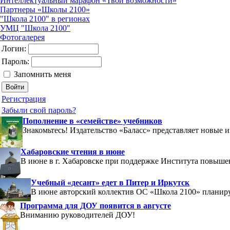
Интеллектуальный марафон «Твои возможности»
Партнеры «Школы 2100»
"Школа 2100" в регионах
УМЦ "Школа 2100"
Фотогалерея
Логин:
Пароль:
Запомнить меня
Регистрация
Забыли свой пароль?
Пополнение в «семействе» учебников
Знакомьтесь! Издательство «Баласс» представляет новые 
Хабаровские чтения в июне
В июне в г. Хабаровске при поддержке Института повыш
Учебный «десант» едет в Питер и Иркутск
В июне авторский коллектив ОС «Школа 2100» планиру
Программа для ДОУ появится в августе
Вниманию руководителей ДОУ!