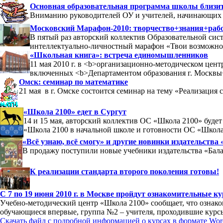
Основная образовательная программа школы близит
Вниманию руководителей ОУ и учителей, начинающих 1
Московский Марафон-2010: творчество+знания+рабо
В пятый раз авторский коллектив Образовательной си
интеллектуально-личностный марафон «Твои возможно
«Школьная книга»: встреча единомышленников
11 мая 2010 г. в <b>организационно-методическом цен
включенных <b>Департаментом образования г. Москвы<
Омск: семинар по математике
21 мая в г. Омске состоится семинар на тему «Реализация
«Школа 2100» едет в Сургут
14 и 15 мая, авторский коллектив ОС «Школа 2100» буде
«Школа 2100 в начальной школе и готовности ОС «Школа 
«Всё узнаю, всё смогу» и другие новинки издательства
В продажу поступили новые учебники издательства «Бала
К реализации стандарта второго поколения готовы!
С 7 по 19 июня 2010 г. в Москве пройдут ознакомительные 
Учебно-методический центр «Школа 2100» сообщает, что ознак
обучающиеся впервые, группа №2 – учителя, проходившие курсы 
Скачать файл с подробной информацией о курсах в формате Wor