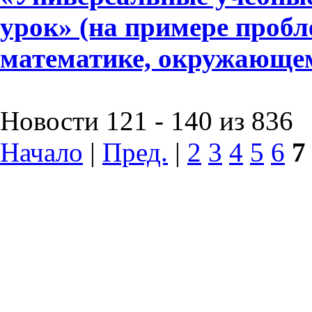
урок» (на примере пробл
математике, окружающе
Новости 121 - 140 из 836
Начало
|
Пред.
|
2
3
4
5
6
7