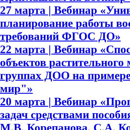
27 марта | Вебинар «Уни
планирование работы вос
требований ФГОС ДО»
22 марта | Вебинар «Сп
объектов растительного
группах ДОО на примере
мир"»
20 марта | Вебинар «Про
задач средствами пособ
М.В. Корепанова, С.А. К