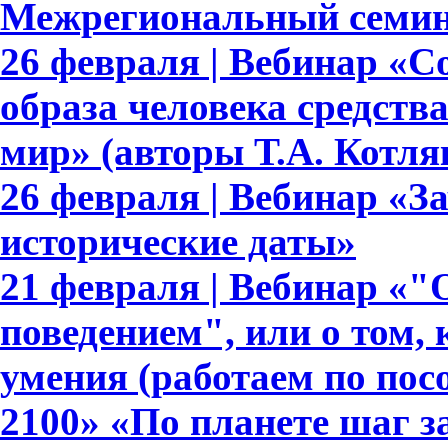
Межрегиональный семин
26 февраля | Вебинар «
образа человека средст
мир» (авторы Т.А. Котляк
26 февраля | Вебинар «З
исторические даты»
21 февраля | Вебинар «
поведением", или о том,
умения (работаем по по
2100» «По планете шаг з