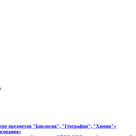
»
имере предметов "Биология", "География", "Химия"»
исования»