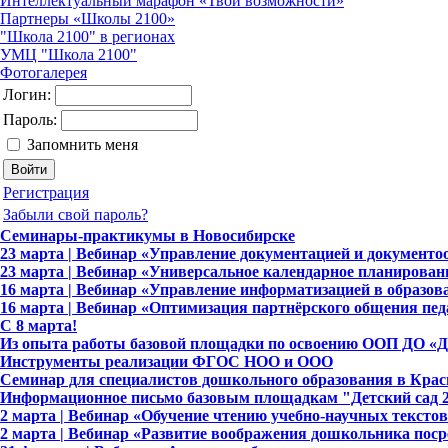
Интеллектуальный марафон «Твои возможности»
Партнеры «Школы 2100»
"Школа 2100" в регионах
УМЦ "Школа 2100"
Фотогалерея
Логин:
Пароль:
Запомнить меня
Регистрация
Забыли свой пароль?
Семинары-практикумы в Новосибирске
23 марта | Вебинар «Управление документацией и документо
23 марта | Вебинар «Универсальное календарное планирова
16 марта | Вебинар «Управление информатизацией в образов
16 марта | Вебинар «Оптимизация партнёрского общения пед
C 8 марта!
Из опыта работы базовой площадки по освоению ООП ДО «
Инструменты реализации ФГОС НОО и ООО
Семинар для специалистов дошкольного образования в Крас
Информационное письмо базовым площадкам "Детский сад 
2 марта | Вебинар «Обучение чтению учебно-научных тексто
2 марта | Вебинар «Развитие воображения дошкольника пос