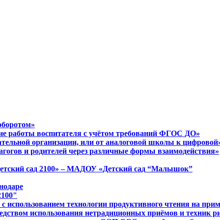
оборотом»
ние работы воспитателя с учётом требований ФГОС ДО»
ательной организации, или от аналоговой школы к цифровой
агогов и родителей через различные формы взаимодействия»
Детский сад 2100» – МАДОУ «Детский сад “Малышок”
нодаре
2100"
в с использованием технологии продуктивного чтения на пр
редством использования нетрадиционных приёмов и техник р