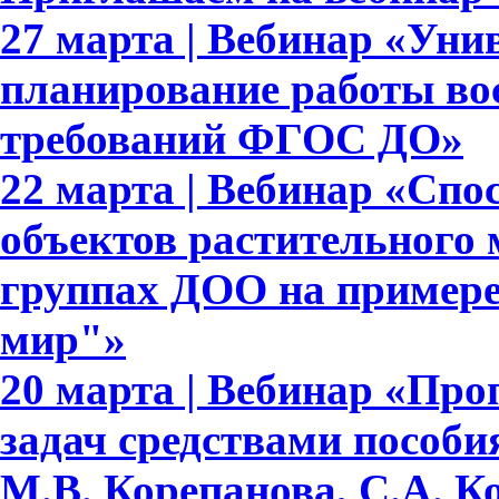
27 марта | Вебинар «Уни
планирование работы вос
требований ФГОС ДО»
22 марта | Вебинар «Сп
объектов растительного
группах ДОО на примере
мир"»
20 марта | Вебинар «Про
задач средствами пособ
М.В. Корепанова, С.А. К