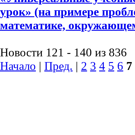
урок» (на примере пробл
математике, окружающе
Новости 121 - 140 из 836
Начало
|
Пред.
|
2
3
4
5
6
7