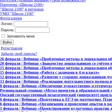
Интеллектуальный марафон «Твои возможности»
Партнеры «Школы 2100»
"Школа 2100" в регионах
УМЦ "Школа 2100"
Фотогалерея
Логин:
Пароль:
Запомнить меня
Регистрация
Забыли свой пароль?
26 февраля | Вебинар «Проблемные методы в дошкольном об
20 февраля | Вебинар «Знакомство дошкольников со счётом 
15 февраля | Вебинар «Проблемные методы в дошкольном об
15 февраля | Вебинар «Работа с задачами в 4-м классе»
12 февраля | Вебинар «Развитие у старших дошкольников чу
13 февраля | Вебинар «Реализация деятельностного подхода в
8 февраля | Вебинар «Обеспечение художественно-эстетическ
Региональный семинар «Метод проектов в образовательной д
Омский государственный педагогический университет пригла
6 февраля | Вебинар «Подготовка к ЕГЭ по математике. Пла
6 февраля | Вебинар «Организация и проведение опытов в р
1 февраля | Вебинар «Проектирование культурных практик