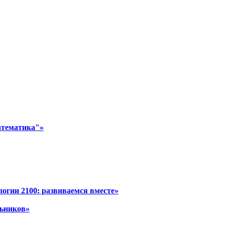
атематика"»
огии 2100: развиваемся вместе»
льников»