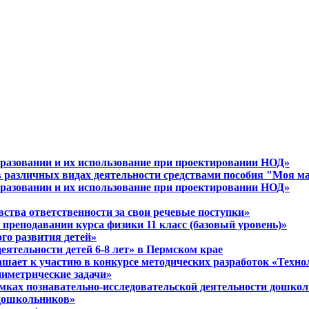
разовании и их использование при проектировании НОД»
в различных видах деятельности средствами пособия "Моя м
разовании и их использование при проектировании НОД»
вства ответственности за свои речевые поступки»
 преподавании курса физики 11 класс (базовый уровень)»
ого развития детей»
еятельности детей 6-8 лет» в Пермском крае
шает к участию в конкурсе методических разработок «Технол
ниметрические задачи»
амках познавательно-исследовательской деятельности дошко
 дошкольников»