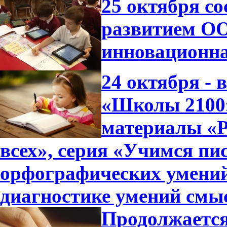
25 октября с
развитием ОО
инновационна
24 октября -
«Школы 2100»
материалы «Р
всех», серия «Учимся пи
орфографических умений
диагностике умений смы
Продолжается