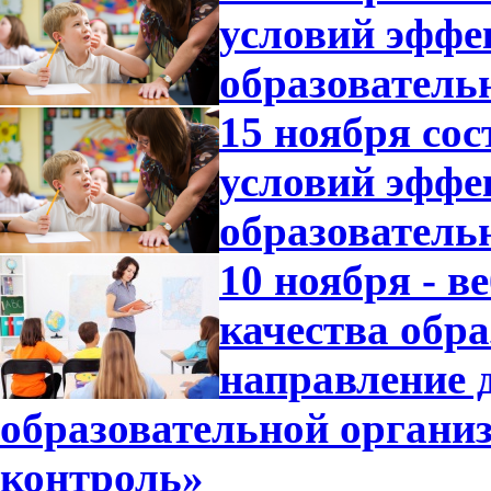
условий эффе
образователь
15 ноября со
условий эффе
образователь
10 ноября - 
качества обр
направление 
образовательной орган
контроль»