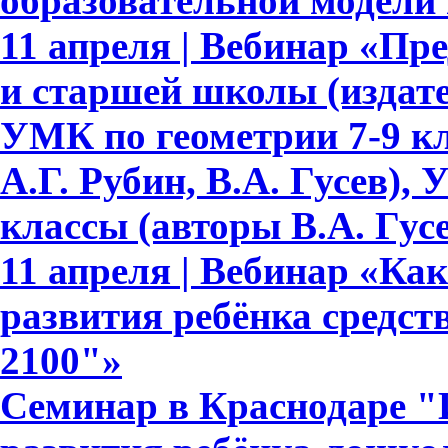
образовательной модели
11 апреля | Вебинар «Пр
и старшей школы (издате
УМК по геометрии 7-9 кл
А.Г. Рубин, В.А. Гусев),
классы (авторы В.А. Гусе
11 апреля | Вебинар «Ка
развития ребёнка средс
2100"»
Семинар в Краснодаре "