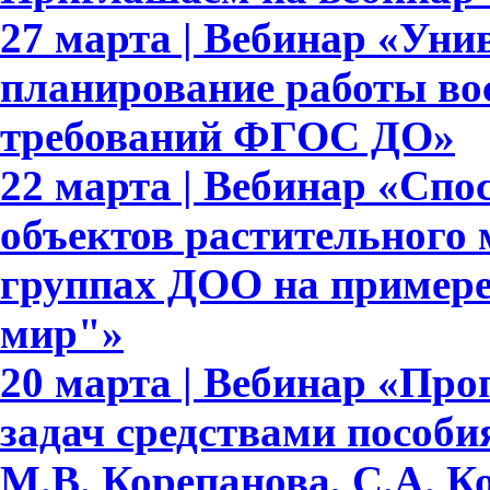
27 марта | Вебинар «Уни
планирование работы вос
требований ФГОС ДО»
22 марта | Вебинар «Сп
объектов растительного
группах ДОО на примере
мир"»
20 марта | Вебинар «Про
задач средствами пособ
М.В. Корепанова, С.А. К