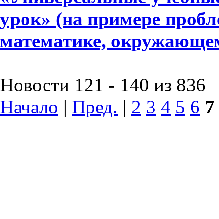
урок» (на примере пробл
математике, окружающе
Новости 121 - 140 из 836
Начало
|
Пред.
|
2
3
4
5
6
7