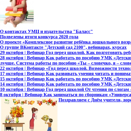
О контактах УМЦ и издательства "Баласс"
Подведены итоги конкурса 2020 года
О проекте «Комплексное развитие ребёнка дошкольного возр
О группе ВКонтакте "Детский сад 2100", вебинарах, курсах
29 октября | Вебинар Год перед школой. Как подготовить ре
28 октября | Вебинар Как работать по пособию УМК «Детский 
лучше. Система работы по пособию «Ты – словечко, я – слов
22 октября | Вебинар «Год перед школой. Возможности тех
17 октября | Вебинар Как развивать умения читать и понимат
15 октября | Вебинар Как работать по пособию УМК «Детский 
14 октября | Вебинар Как работать по пособию УМК «Детский 
10 октября | Вебинар Год перед школой От чтения по слога
8 октября | Вебинар Как заниматься по сборникам «Универ
Поздравляем с Днём учителя, дор