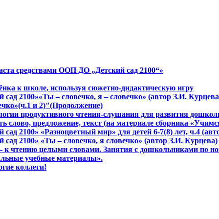
аста средствами ООП ДО „Детский сад 2100“»
бёнка к школе, используя сюжетно-дидактическую игру
сад 2100»«Ты – словечко, я – словечко» (автор З.И. Курцева
ечко»(ч.1 и 2)"(Продолжение)
нологии продуктивного чтения-слушания для развития дошко
ь слово, предложение, текст (на материале сборника «Учимся
сад 2100» «Разноцветный мир» для детей 6-7(8) лет, ч.4 (ав
сад 2100» «Ты – словечко, я словечко» (автор З.И. Курцева)
м – к чтению целыми словами. Занятия с дошкольниками по н
сальные учебные материалы».
огие коллеги!