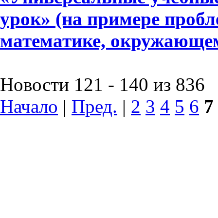
урок» (на примере пробл
математике, окружающе
Новости 121 - 140 из 836
Начало
|
Пред.
|
2
3
4
5
6
7