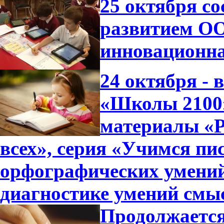
25 октября с
развитием ОО
инновационна
24 октября -
«Школы 2100»
материалы «Р
всех», серия «Учимся пи
орфографических умений
диагностике умений смы
Продолжается