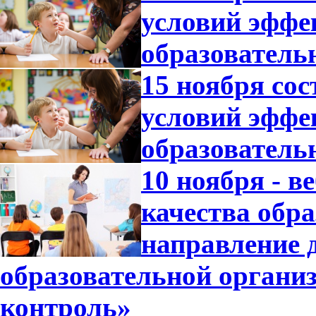
условий эффе
образователь
15 ноября со
условий эффе
образователь
10 ноября - 
качества обр
направление 
образовательной орган
контроль»