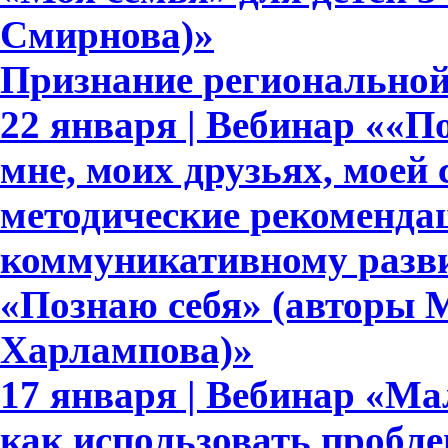
Смирнова)»
Признание регионально
22 января | Вебинар ««По
мне, моих друзьях, моей 
методические рекоменда
коммуникативному развит
«Познаю себя» (авторы М
Харлампова)»
17 января | Вебинар «Ма
как использовать пробл