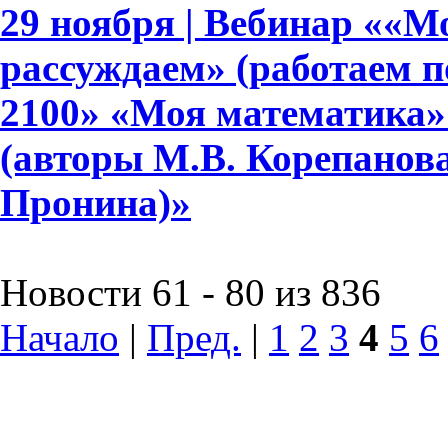
29 ноября | Вебинар ««М
рассуждаем» (работаем 
2100» «Моя математика» дл
(авторы М.В. Корепанова,
Пронина)»
Новости 61 - 80 из 836
Начало
|
Пред.
|
1
2
3
4
5
6