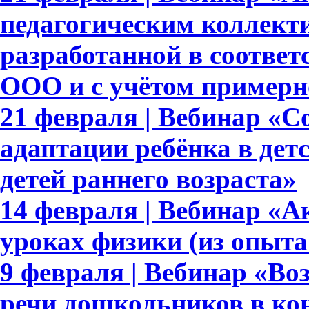
педагогическим коллек
разработанной в соотве
ООО и с учётом приме
21 февраля | Вебинар «С
адаптации ребёнка в дет
детей раннего возраста»
14 февраля | Вебинар «А
уроках физики (из опыта
9 февраля | Вебинар «Во
речи дошкольников в ко