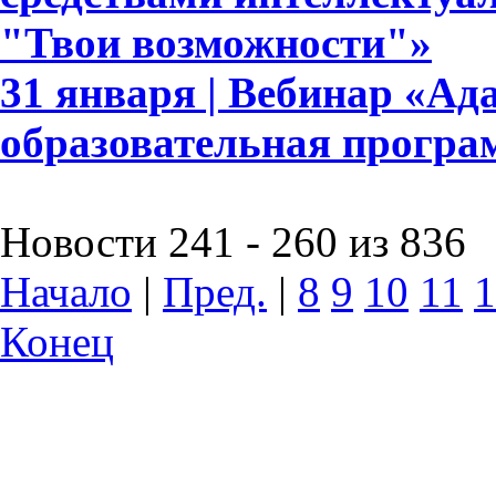
"Твои возможности"»
31 января | Вебинар «А
образовательная прогр
Новости 241 - 260 из 836
Начало
|
Пред.
|
8
9
10
11
1
Конец