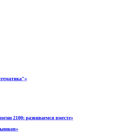
атематика"»
огии 2100: развиваемся вместе»
льников»