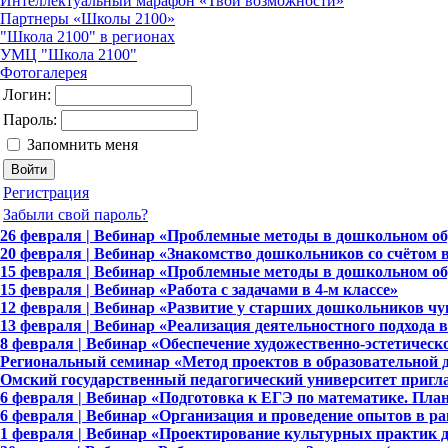
Интеллектуальный марафон «Твои возможности»
Партнеры «Школы 2100»
"Школа 2100" в регионах
УМЦ "Школа 2100"
Фотогалерея
Логин:
Пароль:
Запомнить меня
Регистрация
Забыли свой пароль?
26 февраля | Вебинар «Проблемные методы в дошкольном об
20 февраля | Вебинар «Знакомство дошкольников со счётом 
15 февраля | Вебинар «Проблемные методы в дошкольном об
15 февраля | Вебинар «Работа с задачами в 4-м классе»
12 февраля | Вебинар «Развитие у старших дошкольников чу
13 февраля | Вебинар «Реализация деятельностного подхода в
8 февраля | Вебинар «Обеспечение художественно-эстетическ
Региональный семинар «Метод проектов в образовательной д
Омский государственный педагогический университет пригла
6 февраля | Вебинар «Подготовка к ЕГЭ по математике. Пла
6 февраля | Вебинар «Организация и проведение опытов в р
1 февраля | Вебинар «Проектирование культурных практик