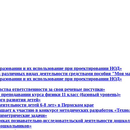
разовании и их использование при проектировании НОД»
в различных видах деятельности средствами пособия "Моя м
разовании и их использование при проектировании НОД»
вства ответственности за свои речевые поступки»
 преподавании курса физики 11 класс (базовый уровень)»
ого развития детей»
еятельности детей 6-8 лет» в Пермском крае
шает к участию в конкурсе методических разработок «Технол
ниметрические задачи»
амках познавательно-исследовательской деятельности дошко
 дошкольников»