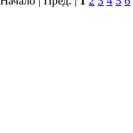
Начало | Пред. |
1
2
3
4
5
6