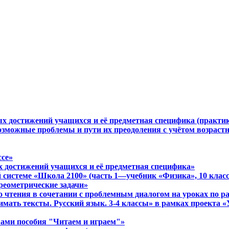
ых достижений учащихся и её предметная специфика (практи
Возможные проблемы и пути их преодоления с учётом возрас
ссе»
х достижений учащихся и её предметная специфика»
 системе «Школа 2100» (часть 1—учебник «Физика», 10 класс
реометрические задачи»
о чтения в сочетании с проблемным диалогом на уроках по 
имать тексты. Русский язык. 3-4 классы» в рамках проекта
твами пособия "Читаем и играем"»