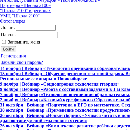
Интеллектуальный марафон «Твои возможности»
Партнеры «Школы 2100»
"Школа 2100" в регионах
УМЦ "Школа 2100"
Фотогалерея
Логин:
Пароль:
Запомнить меня
Регистрация
Забыли свой пароль?
14 ноября | Вебинар «Технология оценивания образовательн
13 ноября | Вебинар «Обучение решению текстовой задачи. 
Региональные семинары в Новосибирске
9 ноября | Вебинар «Социоигровая технология (теория)»
9 ноября | Вебинар «Работа с составными задачами в 1-м кла
7 ноября | Вебинар «Технология оценивания образовательны
2 ноября | Вебинар «Базовый курс физики в Образовательной
31 октября | Вебинар «Подготовка к ЕГЭ по математике. Сте
30 октября | Вебинар «Применение технологии продуктивног
26 октября | Вебинар «Новый сборник «Учимся читать и пон
диагностике умений смыслового чтения»
26 октября | Вебинар «Комплексное развитие ребёнка средс