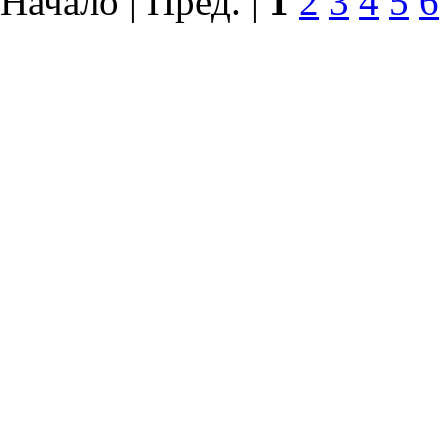
Начало | Пред. |
1
2
3
4
5
6