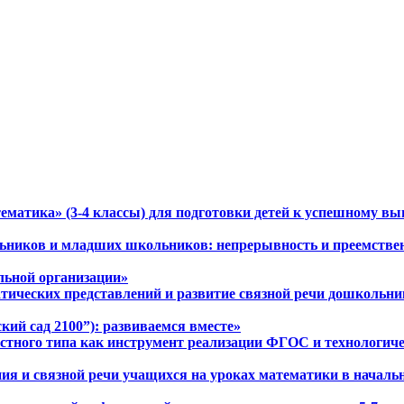
ематика» (3-4 классы) для подготовки детей к успешному в
ольников и младших школьников: непрерывность и преемстве
ельной организации»
тических представлений и развитие связной речи дошкольни
ий сад 2100”): развиваемся вместе»
остного типа как инструмент реализации ФГОС и технологич
ния и связной речи учащихся на уроках математики в началь