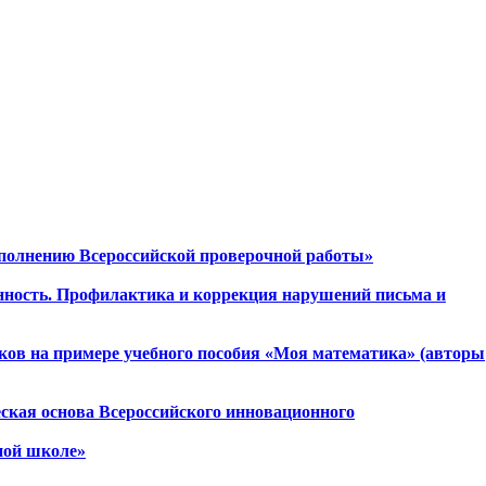
ыполнению Всероссийской проверочной работы»
нность. Профилактика и коррекция нарушений письма и
ков на примере учебного пособия «Моя математика» (авторы
еская основа Всероссийского инновационного
ной школе»