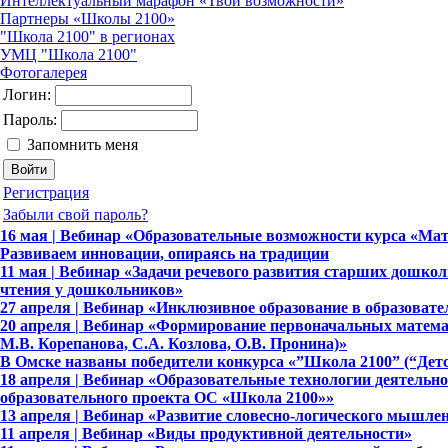
Интеллектуальный марафон «Твои возможности»
Партнеры «Школы 2100»
"Школа 2100" в регионах
УМЦ "Школа 2100"
Фотогалерея
Логин:
Пароль:
Запомнить меня
Регистрация
Забыли свой пароль?
16 мая | Вебинар «Образовательные возможности курса «Мат
Развиваем инновации, опираясь на традиции
11 мая | Вебинар «Задачи речевого развития старших дошк
чтения у дошкольников»
27 апреля | Вебинар «Инклюзивное образование в образоват
20 апреля | Вебинар «Формирование первоначальных матема
М.В. Корепанова, С.А. Козлова, О.В. Пронина)»
В Омске названы победители конкурса «”Школа 2100” (“Детск
18 апреля | Вебинар «Образовательные технологии деятельн
образовательного проекта ОС «Школа 2100»»
13 апреля | Вебинар «Развитие словесно-логического мышле
11 апреля | Вебинар «Виды продуктивной деятельности»