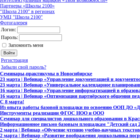
Интеллектуальный марафон «Твои возможности»
Партнеры «Школы 2100»
"Школа 2100" в регионах
УМЦ "Школа 2100"
Фотогалерея
Логин:
Пароль:
Запомнить меня
Регистрация
Забыли свой пароль?
Семинары-практикумы в Новосибирске
23 марта | Вебинар «Управление документацией и документо
23 марта | Вебинар «Универсальное календарное планирова
16 марта | Вебинар «Управление информатизацией в образов
16 марта | Вебинар «Оптимизация партнёрского общения пед
C 8 марта!
Из опыта работы базовой площадки по освоению ООП ДО «
Инструменты реализации ФГОС НОО и ООО
Семинар для специалистов дошкольного образования в Крас
Информационное письмо базовым площадкам "Детский сад 
2 марта | Вебинар «Обучение чтению учебно-научных тексто
2 марта | Вебинар «Развитие воображения дошкольника пос