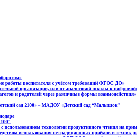
оборотом»
ние работы воспитателя с учётом требований ФГОС ДО»
ательной организации, или от аналоговой школы к цифровой
агогов и родителей через различные формы взаимодействия»
Детский сад 2100» – МАДОУ «Детский сад “Малышок”
нодаре
2100"
в с использованием технологии продуктивного чтения на пр
редством использования нетрадиционных приёмов и техник р