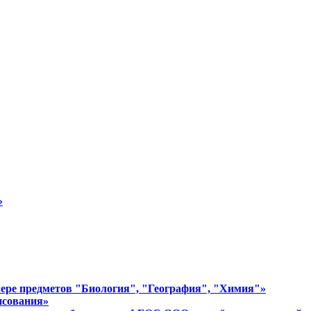
»
имере предметов "Биология", "География", "Химия"»
исования»