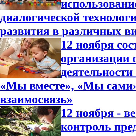
использовани
диалогической технологи
развития в различных в
12 ноября со
организации 
деятельности
«Мы вместе», «Мы сами»,
взаимосвязь»
12 ноября - в
контроль пре