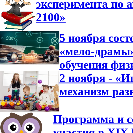
эксперимента по 
2100»
5 ноября сост
«мело-драмы»
обучения физ
2 ноября - «И
механизм раз
Программа и с
участия в XIX 