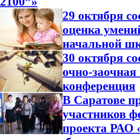
2100”»
29 октября со
оценка умени
начальной ш
30 октября с
очно-заочная
конференция
В Саратове п
участников ф
проекта РАО 