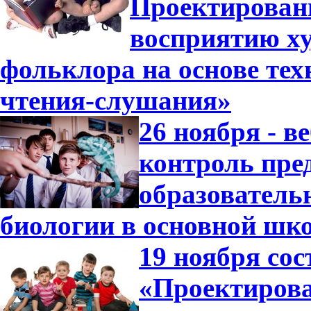
Проектирован
восприятию ху
фольклора на основе те
чтения-слушания»
26 ноября - в
контроль пре
образователь
биологии в основной шк
19 ноября сос
«Проектирова