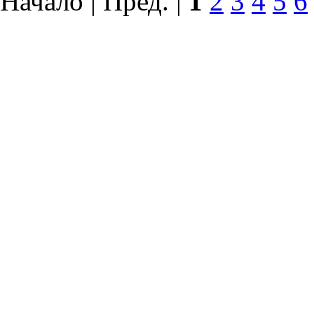
Начало | Пред. |
1
2
3
4
5
6