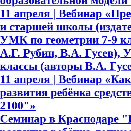
образовательной модели
11 апреля | Вебинар «Пр
и старшей школы (издате
УМК по геометрии 7-9 кл
А.Г. Рубин, В.А. Гусев),
классы (авторы В.А. Гусе
11 апреля | Вебинар «Ка
развития ребёнка средс
2100"»
Семинар в Краснодаре "