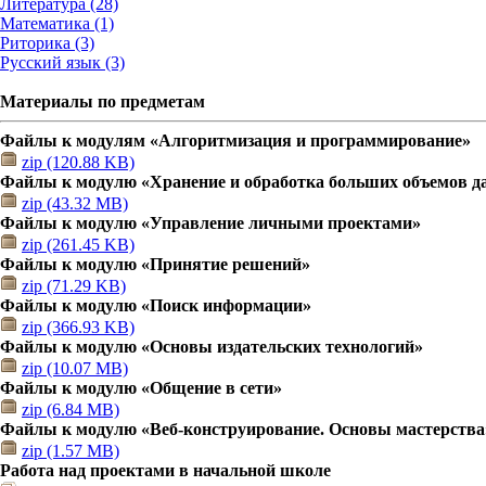
Литература (28)
Математика (1)
Риторика (3)
Русский язык (3)
Материалы по предметам
Файлы к модулям «Алгоритмизация и программирование»
zip (120.88 KB)
Файлы к модулю «Хранение и обработка больших объемов 
zip (43.32 MB)
Файлы к модулю «Управление личными проектами»
zip (261.45 KB)
Файлы к модулю «Принятие решений»
zip (71.29 KB)
Файлы к модулю «Поиск информации»
zip (366.93 KB)
Файлы к модулю «Основы издательских технологий»
zip (10.07 MB)
Файлы к модулю «Общение в сети»
zip (6.84 MB)
Файлы к модулю «Веб-конструирование. Основы мастерства
zip (1.57 MB)
Работа над проектами в начальной школе