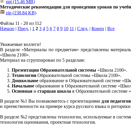
ppt (15.46 MB)
Методические рекомендации для проведения уроков по учеб
zip (238.84 KB)
Файлы 11 - 20 из 112
Начало
|
Пред.
|
1
2
3
4
5
6
7
8
9
10
11
|
След.
|
Конец
|
Все
Уважаемые коллеги!
В разделе «Материалы по предметам» представлены материалы
«Школа 2100».
Материал на сгруппирован по 5 разделам:
Презентации Образовательной системы
«Школа 2100».
Технологии
Образовательной системы «Школа 2100».
Дошкольное
образование в Образовательной системе «Шк
Начальное
образование в Образовательной системе «Школ
Основная
и
старшая школа
в Образовательной системе 
В разделе №1 Вы познакомитесь с презентациями
для педагогов
и преемственности на примере курса русского языка и риторик
В разделе №2 представлены технологии, используемые в систем
технология оценивания, проектная технология.