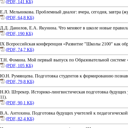
(PDF, 141 КБ)
Е.Л. Мельникова. Проблемный диалог: вчера, сегодня, завтра (жу
(PDF, 64,8 КБ)
Д.Д. Данилов, Е.А. Якунина. Что меняют в школе новые правила 
(PDF, 190 КБ)
IX Всероссийская конференция «Развитие "Школы 2100" как обра
(PDF, 74,7 КБ)
Т.Н. Фомина. Мой первый выпуск по Образовательной системе «Ш
(PDF, 105 КБ)
Ю.Н. Румянцева. Подготовка студентов к формированию познават
(PDF, 79,8 КБ)
Н.Ю. Штрекер. Историко-лингвистическая подготовка будущих уч
11).
(PDF, 90,1 КБ)
В.А. Антохина. Подготовка будущих учителей к педагогической д
(PDF, 82,4 КБ)