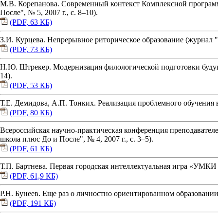
М.В. Корепанова. Современный контекст Комплексной программ
После", № 5, 2007 г., с. 8–10).
(PDF, 63 КБ)
З.И. Курцева. Непрерывное риторическое образование (журнал "Н
(PDF, 73 КБ)
Н.Ю. Штрекер. Модернизация филологической подготовки будущи
14).
(PDF, 53 КБ)
Т.Е. Демидова, А.П. Тонких. Реализация проблемного обучения в 
(PDF, 80 КБ)
Всероссийская научно-практическая конференция преподавател
школа плюс До и После", № 4, 2007 г., с. 3–5).
(PDF, 61 КБ)
Т.П. Бартнева. Первая городская интеллектуальная игра «УМКИ 21
(PDF, 61,9 КБ)
Р.Н. Бунеев. Еще раз о личностно ориентированном образовании 
(PDF, 191 КБ)