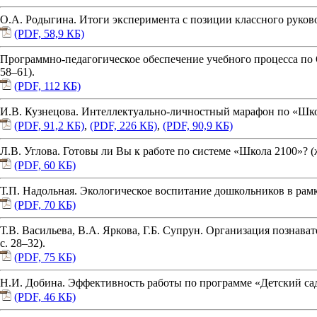
О.А. Родыгина. Итоги эксперимента с позиции классного руковод
(PDF, 58,9 КБ)
Программно-педагогическое обеспечение учебного процесса по О
58–61).
(PDF, 112 КБ)
И.В. Кузнецова. Интеллектуально-личностный марафон по «Школе 21
(PDF, 91,2 КБ)
,
(PDF, 226 КБ)
,
(PDF, 90,9 КБ)
Л.В. Углова. Готовы ли Вы к работе по системе «Школа 2100»? (ж
(PDF, 60 КБ)
Т.П. Надольная. Экологическое воспитание дошкольников в рамк
(PDF, 70 КБ)
Т.В. Васильева, В.А. Яркова, Г.Б. Супрун. Организация познава
с. 28–32).
(PDF, 75 КБ)
Н.И. Добина. Эффективность работы по программе «Детский сад 2
(PDF, 46 КБ)