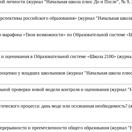
 личности (журнал "Начальная школа плюс До и После", № 9, 200
спективы российского образования» (журнал "Начальная школа пл
о марафона «Твои возможности» по Образовательной системе «Ш
и оценивания в Образовательной системе «Школа 2100» (журнал "
оценки у младших школьников (журнал "Начальная школа плюс До 
ной проверки новой модели контроля и оценивания (журнал "Нача
ческого процесса: дань моде или осознанная необходимость? (жу
ерывности и преемтсвенности общего образования (журнал "Нача