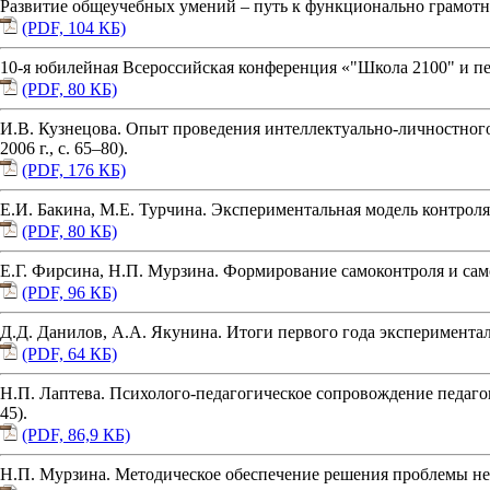
Развитие общеучебных умений – путь к функционально грамотной
(PDF, 104 КБ)
10-я юбилейная Всероссийская конференция «"Школа 2100" и пер
(PDF, 80 КБ)
И.В. Кузнецова. Опыт проведения интеллектуально-личностног
2006 г., с. 65–80).
(PDF, 176 КБ)
Е.И. Бакина, М.Е. Турчина. Экспериментальная модель контроля 
(PDF, 80 КБ)
Е.Г. Фирсина, Н.П. Мурзина. Формирование самоконтроля и само
(PDF, 96 КБ)
Д.Д. Данилов, А.А. Якунина. Итоги первого года эксперименталь
(PDF, 64 КБ)
Н.П. Лаптева. Психолого-педагогическое сопровождение педагоги
45).
(PDF, 86,9 КБ)
Н.П. Мурзина. Методическое обеспечение решения проблемы непр