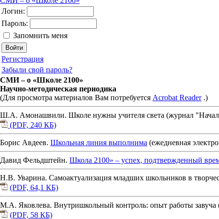
СМИ – о «Школе 2100»
Логин:
Пароль:
Запомнить меня
Регистрация
Забыли свой пароль?
СМИ – о «Школе 2100»
Научно-методическая периодика
(Для просмотра материалов Вам потребуется
Acrobat Reader
.)
Ш.А. Амонашвили. Школе нужны учителя света (журнал "Начальна
(PDF, 240 КБ)
Борис Авдеев.
Школьная линия выполнима
(ежедневная электронн
Давид Фельдштейн.
Школа 2100» – успех, подтвержденный вре
Н.В. Уварина. Самоактуализация младших школьников в творческо
(PDF, 64,1 КБ)
М.А. Яковлева. Внутришкольный контроль: опыт работы завуча (ж
(PDF, 58 КБ)