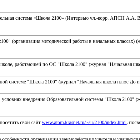
льная система «Школа 2100» (Интервью чл.-корр. АПСН А.А. Ва
00" (организация методической работы в начальных классах) (жу
школе, работающей по ОС "Школа 2100" (журнал "Начальная школа
ой системе "Школа 2100" (журнал "Начальная школа плюс До и По
условиях внедрения Образовательной системы "Школа 2100" (жур
 посетить свой сайт
www.atom.krasnet.ru/~sir/2100/index.html
, пос
е особенности организации взаимодействия учителя и учащихся 