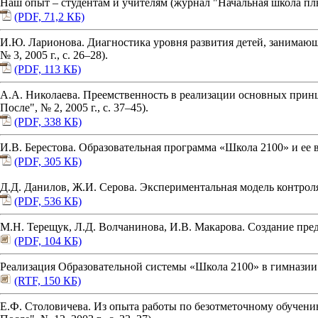
Наш опыт – студентам и учителям (журнал "Начальная школа плюс 
(PDF, 71,2 КБ)
И.Ю. Ларионова. Диагностика уровня развития детей, занимающ
№ 3, 2005 г., с. 26–28).
(PDF, 113 КБ)
А.А. Николаева. Преемственность в реализации основных прин
После", № 2, 2005 г., с. 37–45).
(PDF, 338 КБ)
И.В. Берестова. Образовательная программа «Школа 2100» и ее в
(PDF, 305 КБ)
Д.Д. Данилов, Ж.И. Серова. Экспериментальная модель контроля
(PDF, 536 КБ)
М.Н. Терещук, Л.Д. Волчанинова, И.В. Макарова. Создание пр
(PDF, 104 КБ)
Реализация Образовательной системы «Школа 2100» в гимназии 
(RTF, 150 КБ)
Е.Ф. Столовичева. Из опыта работы по безотметочному обучени