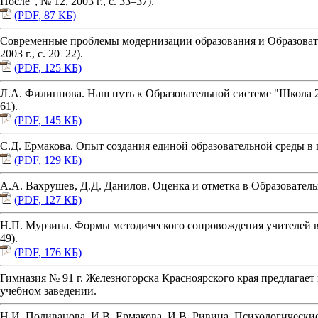
После", № 12, 2003 г., с. 33–37).
(PDF, 87 КБ)
Современные проблемы модернизации образования и Образовате
2003 г., с. 20–22).
(PDF, 125 КБ)
Л.А. Филиппова. Наш путь к Образовательной системе "Школа 21
61).
(PDF, 145 КБ)
С.Д. Ермакова. Опыт создания единой образовательной среды в 
(PDF, 129 КБ)
А.А. Вахрушев, Д.Д. Данилов. Оценка и отметка в Образовательн
(PDF, 127 КБ)
Н.П. Мурзина. Формы методического сопровождения учителей в 
49).
(PDF, 176 КБ)
Гимназия № 91 г. Железногорска Красноярского края предлагает
учебном заведении.
Н.И. Поливанова, И.В. Ермакова, И.В. Ривина. Психологически