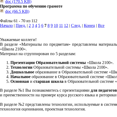
doc (170.5 KB)
Программа по обучению грамоте
doc (66.5 KB)
Файлы 61 - 70 из 112
Начало
|
Пред.
|
2
3
4
5
6
7
8
9
10
11
12
|
След.
|
Конец
|
Все
Уважаемые коллеги!
В разделе «Материалы по предметам» представлены материалы
«Школа 2100».
Материал на сгруппирован по 5 разделам:
Презентации Образовательной системы
«Школа 2100».
Технологии
Образовательной системы «Школа 2100».
Дошкольное
образование в Образовательной системе «Шк
Начальное
образование в Образовательной системе «Школ
Основная
и
старшая школа
в Образовательной системе 
В разделе №1 Вы познакомитесь с презентациями
для педагогов
и преемственности на примере курса русского языка и риторик
В разделе №2 представлены технологии, используемые в систем
технология оценивания, проектная технология.