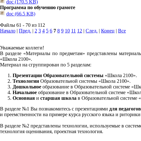
doc (170.5 KB)
Программа по обучению грамоте
doc (66.5 KB)
Файлы 61 - 70 из 112
Начало
|
Пред.
|
2
3
4
5
6
7
8
9
10
11
12
|
След.
|
Конец
|
Все
Уважаемые коллеги!
В разделе «Материалы по предметам» представлены материалы
«Школа 2100».
Материал на сгруппирован по 5 разделам:
Презентации Образовательной системы
«Школа 2100».
Технологии
Образовательной системы «Школа 2100».
Дошкольное
образование в Образовательной системе «Шк
Начальное
образование в Образовательной системе «Школ
Основная
и
старшая школа
в Образовательной системе 
В разделе №1 Вы познакомитесь с презентациями
для педагогов
и преемственности на примере курса русского языка и риторик
В разделе №2 представлены технологии, используемые в систем
технология оценивания, проектная технология.