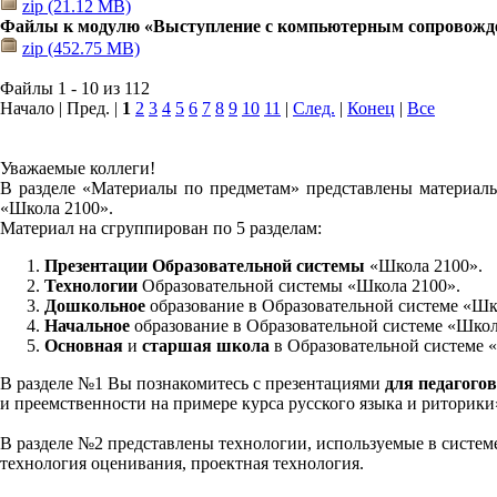
zip (21.12 MB)
Файлы к модулю «Выступление с компьютерным сопровожд
zip (452.75 MB)
Файлы 1 - 10 из 112
Начало | Пред. |
1
2
3
4
5
6
7
8
9
10
11
|
След.
|
Конец
|
Все
Уважаемые коллеги!
В разделе «Материалы по предметам» представлены материалы
«Школа 2100».
Материал на сгруппирован по 5 разделам:
Презентации Образовательной системы
«Школа 2100».
Технологии
Образовательной системы «Школа 2100».
Дошкольное
образование в Образовательной системе «Шк
Начальное
образование в Образовательной системе «Школ
Основная
и
старшая школа
в Образовательной системе 
В разделе №1 Вы познакомитесь с презентациями
для педагогов
и преемственности на примере курса русского языка и риторик
В разделе №2 представлены технологии, используемые в систем
технология оценивания, проектная технология.