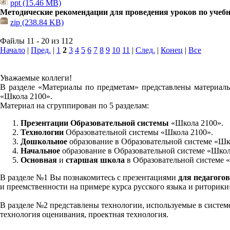
ppt (15.46 MB)
Методические рекомендации для проведения уроков по учеб
zip (238.84 KB)
Файлы 11 - 20 из 112
Начало
|
Пред.
|
1
2
3
4
5
6
7
8
9
10
11
|
След.
|
Конец
|
Все
Уважаемые коллеги!
В разделе «Материалы по предметам» представлены материалы
«Школа 2100».
Материал на сгруппирован по 5 разделам:
Презентации Образовательной системы
«Школа 2100».
Технологии
Образовательной системы «Школа 2100».
Дошкольное
образование в Образовательной системе «Шк
Начальное
образование в Образовательной системе «Школ
Основная
и
старшая школа
в Образовательной системе 
В разделе №1 Вы познакомитесь с презентациями
для педагогов
и преемственности на примере курса русского языка и риторик
В разделе №2 представлены технологии, используемые в систем
технология оценивания, проектная технология.