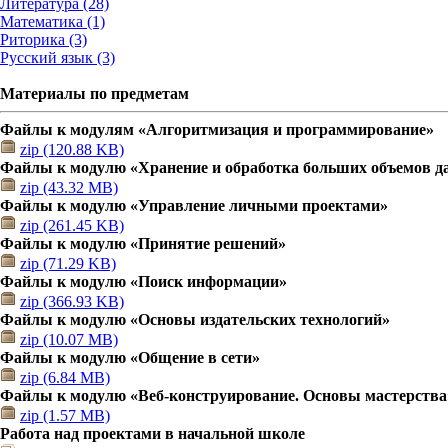
Литература (28)
Математика (1)
Риторика (3)
Русский язык (3)
Материалы по предметам
Файлы к модулям «Алгоритмизация и программирование»
zip (120.88 KB)
Файлы к модулю «Хранение и обработка больших объемов 
zip (43.32 MB)
Файлы к модулю «Управление личными проектами»
zip (261.45 KB)
Файлы к модулю «Принятие решений»
zip (71.29 KB)
Файлы к модулю «Поиск информации»
zip (366.93 KB)
Файлы к модулю «Основы издательских технологий»
zip (10.07 MB)
Файлы к модулю «Общение в сети»
zip (6.84 MB)
Файлы к модулю «Веб-конструирование. Основы мастерства
zip (1.57 MB)
Работа над проектами в начальной школе