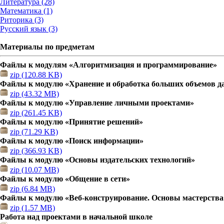
Литература (28)
Математика (1)
Риторика (3)
Русский язык (3)
Материалы по предметам
Файлы к модулям «Алгоритмизация и программирование»
zip (120.88 KB)
Файлы к модулю «Хранение и обработка больших объемов 
zip (43.32 MB)
Файлы к модулю «Управление личными проектами»
zip (261.45 KB)
Файлы к модулю «Принятие решений»
zip (71.29 KB)
Файлы к модулю «Поиск информации»
zip (366.93 KB)
Файлы к модулю «Основы издательских технологий»
zip (10.07 MB)
Файлы к модулю «Общение в сети»
zip (6.84 MB)
Файлы к модулю «Веб-конструирование. Основы мастерства
zip (1.57 MB)
Работа над проектами в начальной школе