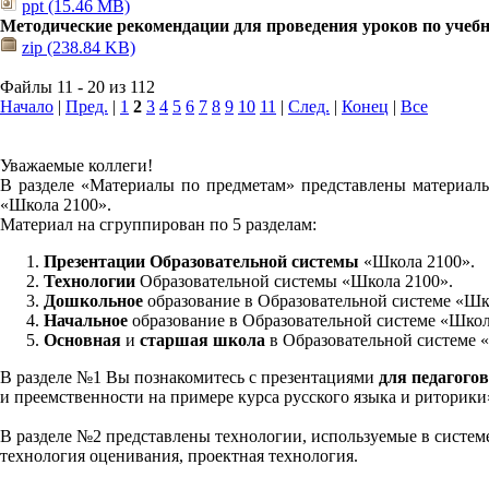
ppt (15.46 MB)
Методические рекомендации для проведения уроков по учеб
zip (238.84 KB)
Файлы 11 - 20 из 112
Начало
|
Пред.
|
1
2
3
4
5
6
7
8
9
10
11
|
След.
|
Конец
|
Все
Уважаемые коллеги!
В разделе «Материалы по предметам» представлены материалы
«Школа 2100».
Материал на сгруппирован по 5 разделам:
Презентации Образовательной системы
«Школа 2100».
Технологии
Образовательной системы «Школа 2100».
Дошкольное
образование в Образовательной системе «Шк
Начальное
образование в Образовательной системе «Школ
Основная
и
старшая школа
в Образовательной системе 
В разделе №1 Вы познакомитесь с презентациями
для педагогов
и преемственности на примере курса русского языка и риторик
В разделе №2 представлены технологии, используемые в систем
технология оценивания, проектная технология.