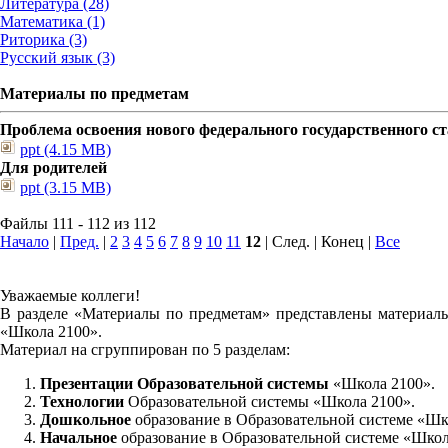
Литература (28)
Математика (1)
Риторика (3)
Русский язык (3)
Материалы по предметам
Проблема освоения нового федерального государственного 
ppt (4.15 MB)
Для родителей
ppt (3.15 MB)
Файлы 111 - 112 из 112
Начало
|
Пред.
|
2
3
4
5
6
7
8
9
10
11
12
| След. | Конец
|
Все
Уважаемые коллеги!
В разделе «Материалы по предметам» представлены материалы
«Школа 2100».
Материал на сгруппирован по 5 разделам:
Презентации Образовательной системы
«Школа 2100».
Технологии
Образовательной системы «Школа 2100».
Дошкольное
образование в Образовательной системе «Шк
Начальное
образование в Образовательной системе «Школ