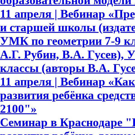
образовательной модели
11 апреля | Вебинар «Пр
и старшей школы (издате
УМК по геометрии 7-9 кл
А.Г. Рубин, В.А. Гусев),
классы (авторы В.А. Гусе
11 апреля | Вебинар «Ка
развития ребёнка средс
2100"»
Семинар в Краснодаре "