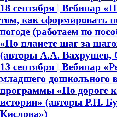
18 сентября | Вебинар «По
том, как сформировать 
погоде (работаем по пос
«По планете шаг за шагом»
(авторы А.А. Вахрушев, 
13 сентября | Вебинар «Р
младшего дошкольного в
программы «По дороге к
истории» (авторы Р.Н. Бун
Кислова»)