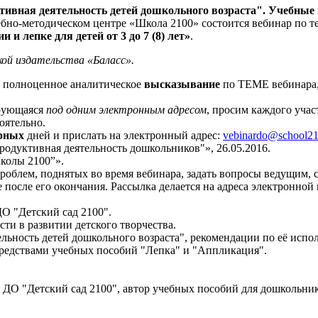
вная деятельность детей дошкольного возраста". Учебные пос
бно-методическом центре «Школа 2100» состоится вебинар по 
и лепке для детей от 3 до 7 (8) лет»
.
кой издательства «Баласс».
ле полноценное аналитическое
высказывание
по ТЕМЕ вебинара
ирующаяся
под одним электронным адресом
, просим каждого уча
оятельно.
арных
дней и прислать на электронный адрес:
vebinardо@school2
родуктивная деятельность дошкольников"», 26.05.2016.
Школы 2100”».
блем, поднятых во время вебинара, задать вопросы ведущим, с
 после его окончания. Рассылка делается на адреса электронной
О "Детский сад 2100".
ти в развитии детского творчества.
ельность детей дошкольного возраста", рекомендации по её исп
средствами учебных пособий "Лепка" и "Аппликация".
 ДО "Детский сад 2100", автор учебных пособий для дошкольник