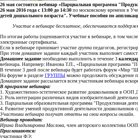
26 мая состоится вебинар «Парциальная программа "Продукти
26 мая 2016 года с 13:00 до 14:30
по московскому времени в Уче
детей дошкольного возраста". Учебные пособия по аппликации 
Участие в вебинаре бесплатное, обеспечивается поддерж
По итогам работы (оцениваются участие в вебинаре, в том чис
электронные сертификаты.
Если в вебинаре принимает участие
группа
педагогов, регистр
При этом домашнее задание каждый участник выполняет самост
Домашнее задание
необходимо выполнить в течение 3
календ
вебинара. Например: Иванова Т.П., «Парциальная программа "П
В течение 3 дней после вебинара будет работать форум «Мир “
На форуме в разделе
ГРУППЫ
можно продолжить обсуждение про
Домашнее задание рассылается всем участникам вебинара вскоре
В программе вебинара:
1. Художественно-эстетическое развитие дошкольников в ООП Д
2. Роль интеграции различных видов изобразительной деятельнос
3. Парциальная образовательная программа "Продуктивная деят
4. Развитие умений продуктивной деятельности дошкольников 
Участники вебинара получат ответы на свои вопросы онлайн.
Вебинар проводит:
Ирина Владимировна Маслова
, член авторского коллектива ООП
Приглашаются:
участники ФЭ;