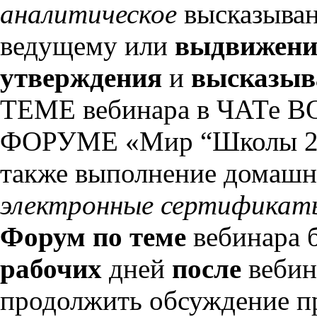
аналитическое
высказыва
ведущему или
выдвижени
утверждения
и
высказыва
ТЕМЕ вебинара в ЧАТе В
ФОРУМЕ «Мир “Школы 21
также выполнение домашне
электронные сертификат
Форум по теме
вебинара б
рабочих
дней
после
вебин
продолжить обсуждение п