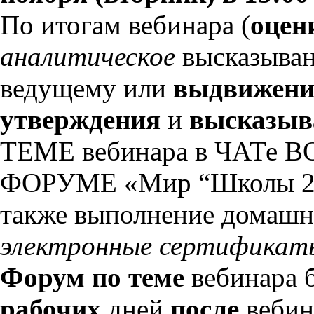
По итогам вебинара (
оцен
аналитическое
высказыва
ведущему или
выдвижени
утверждения
и
высказыва
ТЕМЕ вебинара в ЧАТе В
ФОРУМЕ «Мир “Школы 21
также выполнение домашне
электронные сертификат
Форум по теме
вебинара б
рабочих
дней
после
вебин