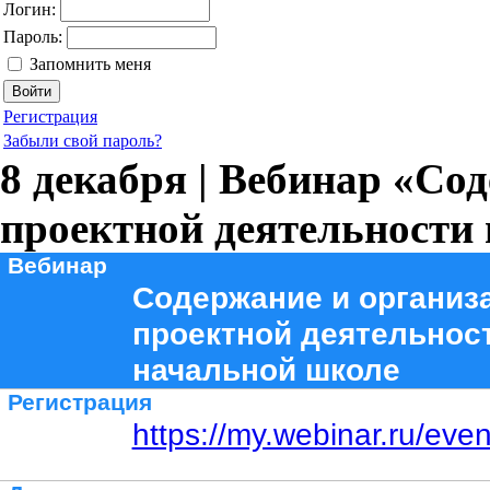
Логин:
Пароль:
Запомнить меня
Регистрация
Забыли свой пароль?
8 декабря | Вебинар «Со
проектной деятельности
Вебинар
Содержание и организ
проектной деятельнос
начальной школе
Регистрация
https://my.webinar.ru/eve