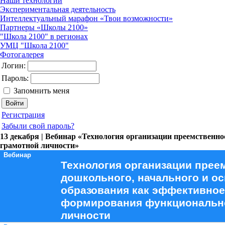
Наши технологии
Экспериментальная деятельность
Интеллектуальный марафон «Твои возможности»
Партнеры «Школы 2100»
"Школа 2100" в регионах
УМЦ "Школа 2100"
Фотогалерея
Логин:
Пароль:
Запомнить меня
Регистрация
Забыли свой пароль?
13 декабря | Вебинар «Технология организации преемственн
грамотной личности»
Вебинар
Технология организации прее
дошкольного, начального и о
образования как эффективное
формирования функциональн
личности