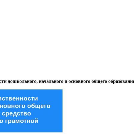
ости дошкольного, начального и основного общего образова
мственности
сновного общего
 средство
о грамотной