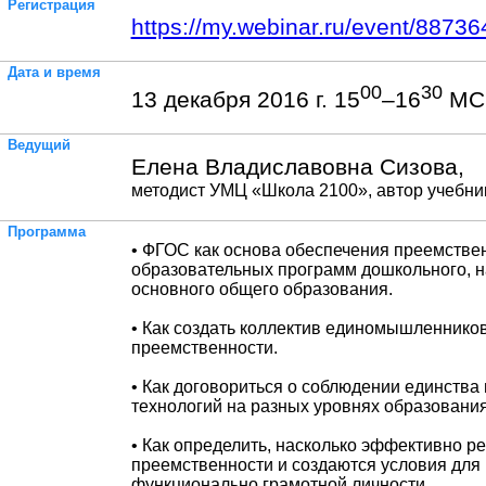
Регистрация
https://my.webinar.ru/event/88736
Дата и время
00
30
13 декабря 2016 г. 15
–16
МС
Ведущий
Елена Владиславовна Сизова,
методист УМЦ «Школа 2100», автор учебни
Программа
• ФГОС как основа обеспечения преемстве
образовательных программ дошкольного, н
основного общего образования.
• Как создать коллектив единомышленнико
преемственности.
• Как договориться о соблюдении единства
технологий на разных уровнях образования
• Как определить, насколько эффективно 
преемственности и создаются условия дл
функционально грамотной личности.