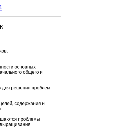
4
К
ков.
нности основных
ачального общего и
в для решения проблем
 целей, содержания и
.
решаются проблемы
я выращивания