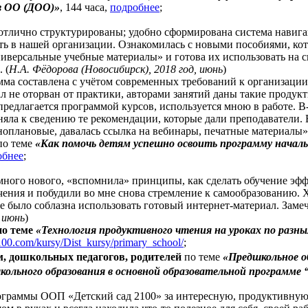
в ОО (ДОО)»
, 144 часа,
подробнее
;
тлично структурированы; удобно сформирована система навига
ть в нашей организации. Ознакомилась с новыми пособиями, ко
иверсальные учебные материалы» и готова их использовать на с
 (
Н.А. Фёдорова (Новосибирск), 2018 год, июнь
)
мма составлена с учётом современных требований к организации
л не оторван от практики, авторами занятий даны такие проду
 предлагается программой курсов, используется мною в работе. В
яла к сведению те рекомендации, которые дали преподаватели. 
ноплановые, давалась ссылка на вебинары, печатные материалы».
о теме
«Как помочь детям успешно освоить программу началь
обнее
;
много нового, «вспомнила» принципы, как сделать обучение э
чения и побудили во мне снова стремление к самообразованию.
 было соблазна использовать готовый интернет-материал. Замеч
, июнь
)
по теме
«Технология продуктивного чтения на уроках по разн
2100.com/kursy/Dist_kursy/primary_school/
;
, дошкольных педагогов, родителей
по теме
«Предшкольное о
ольного образования в основной образовательной программе 
ограммы ООП «Детский сад 2100» за интересную, продуктивную,