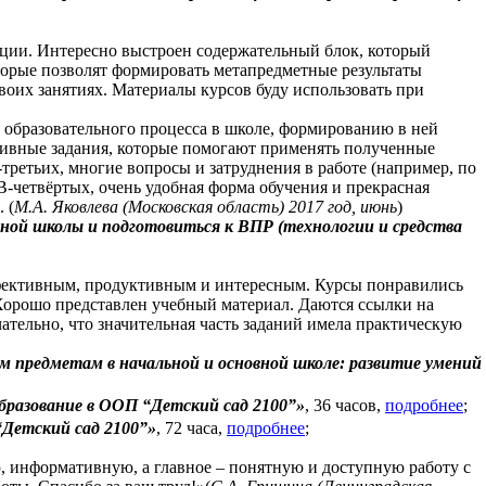
ции. Интересно выстроен содержательный блок, который
торые позволят формировать метапредметные результаты
воих занятиях. Материалы курсов буду использовать при
 образовательного процесса в школе, формированию в ней
ктивные задания, которые помогают применять полученные
-третьих, многие вопросы и затруднения в работе (например, по
В-четвёртых, очень удобная форма обучения и прекрасная
 (
М.А. Яковлева (Московская область) 2017 год, июнь
)
ной школы и подготовиться к ВПР (технологии и средства
ффективным, продуктивным и интересным. Курсы понравились
 Хорошо представлен учебный материал. Даются ссылки на
ательно, что значительная часть заданий имела практическую
ым предметам в начальной и основной школе: развитие умений
бразование в ООП
“Детский сад 2100”
»
, 36 часов
,
подробнее
;
“Детский сад 2100”»
, 72 часа,
подробнее
;
 информативную, а главное – понятную и доступную работу с