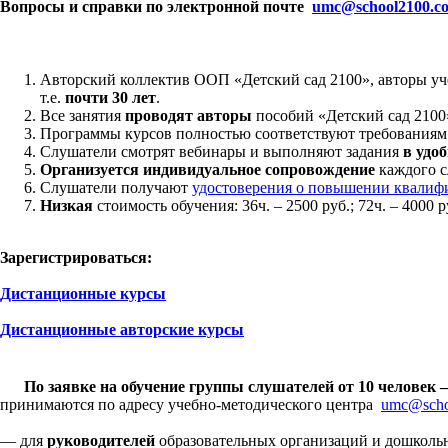
Вопросы и справки по электронной почте
umc
@
school
2100.
c
Авторский коллектив ООП «Детский сад 2100», авторы уч
т.е.
почти 30 лет
.
Все занятия
проводят авторы
пособий «Детский сад 2100
Программы курсов полностью соответствуют требования
Слушатели смотрят вебинары и выполняют задания
в удо
Организуется индивидуальное сопровождение
каждого с
Слушатели получают
удостоверения о повышении квалиф
Низкая
стоимость обучения: 36ч. – 2500 руб.; 72ч. – 4000 ру
Зарегистрироваться
:
Дистанционные курсы
Дистанционные авторские курсы
По заявке на обучение группы слушателей от 10 человек 
принимаются по адресу учебно-методического центра
umc@scho
— для
руководителей
образовательных организаций и дошколь