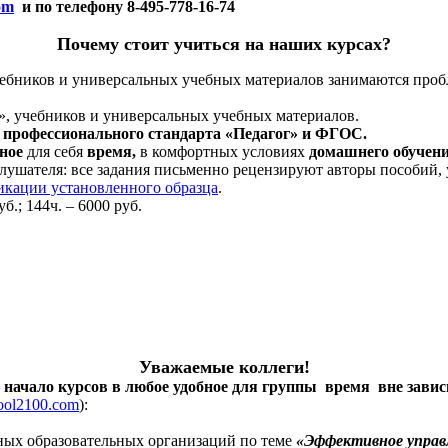
om
и по телефону 8-495-778-16-74
Почему стоит учиться на наших курсах?
ебников и универсальных учебных материалов занимаются пробле
», учебников и универсальных учебных материалов.
м
профессионального стандарта «Педагог» и ФГОС.
бное
для себя
время,
в комфортных условиях
домашнего обучен
лушателя: все задания письменно рецензируют авторы пособий,
икации установленного образца
.
б.; 144ч. – 6000 руб.
Уважаемые коллеги!
– начало курсов в любое удобное для группы время вне завис
ol2100.com
)
:
ных образовательных организаций по теме
«Эффективное управл