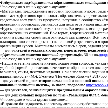
Федеральных государственных образовательных стандартов 
Что говорят о наших курсах выпускники.
«Материалы, предложенные авторами программы курсов, были о
помогает эффективно организовать образовательную деятельнос
средствами всех учебных предметов; вступила в сообщество «Ун
проведении обучающих семинаров для педагогов нашей школы».
«Курсы привлекли своей актуальностью. Во-первых, вся програ
образовательных отношений. Во-вторых, теоретический материа
знания в практике своей педагогической деятельности. Всё, что
планированию своего времени) нашли своё разрешение, и я прин
организация курсов. Материалы высылались в срок, задания раз
— для
учителей начальных классов, репетиторов, родителей
п
эффективного освоения школьной программы)»
, 36 часов
.
подр
Что говорят о наших курсах выпускники.
«Нашла ответы на многие интересующие меня вопросы, узнала 
удобной формой проведения, качеством отобранных тем для изу
вебинары, сайты, печатные издания. При выполнении заданий не
направленность».(
М.А. Яковлева (Московская область), 2017 год
– для
учителей и репетиторов начальной и основной школы 
читать и понимать текст»
, 36 часов, подробнее
http://school
—
для
учителей, занимающихся предшкольным образованием
— для
дошкольных педагогов
по теме
«Реализация ФГОС дошк
Что говорят о наших курсах выпускники.
«Выражаю благодарность коллективу авторов-разработчиков пр