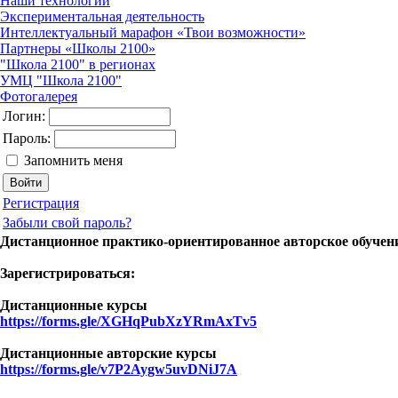
Наши технологии
Экспериментальная деятельность
Интеллектуальный марафон «Твои возможности»
Партнеры «Школы 2100»
"Школа 2100" в регионах
УМЦ "Школа 2100"
Фотогалерея
Логин:
Пароль:
Запомнить меня
Регистрация
Забыли свой пароль?
Дистанционное практико-ориентированное авторское обучение
Зарегистрироваться:
Дистанционные курсы
https://forms.gle/XGHqPubXzYRmAxTv5
Дистанционные авторские курсы
https://forms.gle/v7P2Aygw5uvDNiJ7A