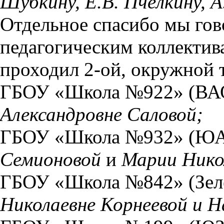
Шубкину, Е.В. Пчёлкину, А.
Отдельное спасибо мы го
педагогическим коллектив
проходил 2-ой, окружной 
ГБОУ «Школа №922» (ВА
Александровне Саловой;
ГБОУ «Школа №932» (ЮА
Семионовой
и
Марии Нико
ГБОУ «Школа №842» (Зел
Николаевне Корнеевой и Н