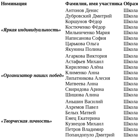
Номинация
Фамилия, имя участника
Образ
Антонов Денис
Школа
Дубровский Дмитрий
Школа
Коршунов Фёдор
Школа
Костюченко Фёдор
Школа
«Яркая индивидуальность»
Мильниченко Мария
Школа
Написанова София
Школа
Царькова Ольга
Школа
Якунина Полина
Школа
Агаркова Виктория
Школа
Астафьев Михаил
Школа
Кириленко Алёна
Школа
Клименко Анна
Школа
«Организатор наших побед»
Липатникова Алесия
Школа
Матвеева Анна
Школа
Свиридова Арина
Школа
Шишова Алина
Школа
Аньшин Василий
Школа
Ахремов Павел
Школа
Белых Матвей
Школа
Емец Екатерина
Школа
«Творческая личность»
Кузнецов Михаил
Школа
Петров Владимир
Школа
Попандопуло Дмитрий
Школа