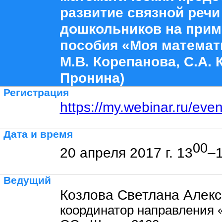
развитие связной речи
дошкольников на прим
пособия «Моя математ
М.В. Корепанова, С.А. 
Пронина)
Регистрация
https://my.webinar.ru/eve
Дата и время
00
20 апреля 2017 г. 13
–
Ведущий
Козлова Светлана Алекс
координатор направления 