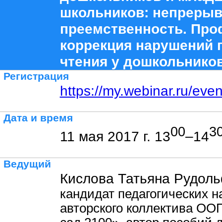
школьников: непрерыв
преемственность. Про
коррекция нарушений 
чтения у дошкольнико
Регистрация
https://my.webinar.ru/eve
Дата и время
00
3
11 мая 2017 г. 13
–14
Ведущий
Кислова Татьяна Рудоль
кандидат педагогических н
авторского коллектива ОО