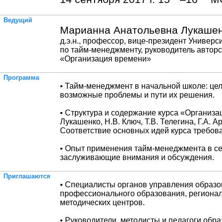
Ведущий
Марианна Анатольевна Лукашен
д.э.н., профессор, вице-президент Универс
по тайм-менеджменту, руководитель авторс
«Организация времени»
Программа
• Тайм-менеджмент в начальной школе: цели
возможные проблемы и пути их решения.
• Структура и содержание курса «Организа
Лукашенко, Н.В. Ключ, Т.В. Телегина, Г.А. А
Соответствие основных идей курса требо
• Опыт применения тайм-менеджмента в се
заслуживающие внимания и обсуждения.
Приглашаются
• Специалисты органов управления образ
профессионального образования, региона
методических центров.
• Руководители, методисты и педагоги обр