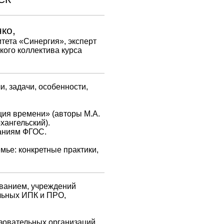
ко,
итета «Синергия», эксперт
кого коллектива курса
, задачи, особенности,
ция времени» (авторы М.А.
рхангельский).
ваниям ФГОС.
мье: конкретные практики,
ованием, учреждений
льных ИПК и ПРО,
азовательных организаций.