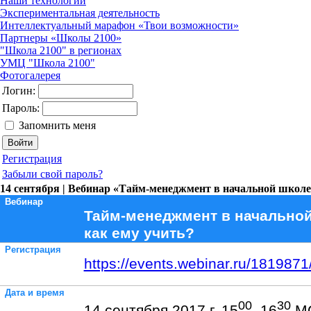
Наши технологии
Экспериментальная деятельность
Интеллектуальный марафон «Твои возможности»
Партнеры «Школы 2100»
"Школа 2100" в регионах
УМЦ "Школа 2100"
Фотогалерея
Логин:
Пароль:
Запомнить меня
Регистрация
Забыли свой пароль?
14 сентября | Вебинар «Тайм-менеджмент в начальной школе:
Вебинар
Тайм-менеджмент в начальной
как ему учить?
Регистрация
https://events.webinar.ru/181987
Дата и время
00
30
14 сентября 2017 г. 15
–16
М