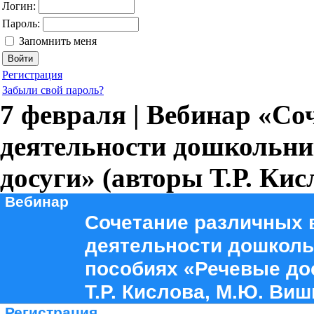
Логин:
Пароль:
Запомнить меня
Регистрация
Забыли свой пароль?
7 февраля | Вебинар «Со
деятельности дошкольни
досуги» (авторы Т.Р. Ки
Вебинар
Сочетание различных 
деятельности дошколь
пособиях «Речевые до
Т.Р. Кислова, М.Ю. Виш
Регистрация