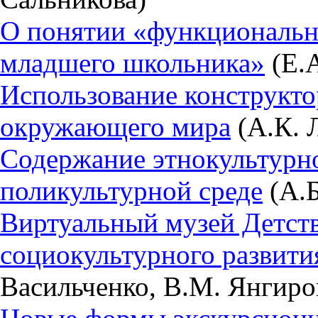
О понятии «функциональн
младшего школьника»
(Е.А
Использование конструкт
окружающего мира
(А.К. 
Содержание этнокультурно
поликультурной среде
(А.Б
Виртуальный музей Детств
социокультурного развити
Васильченко, В.М. Янгиро