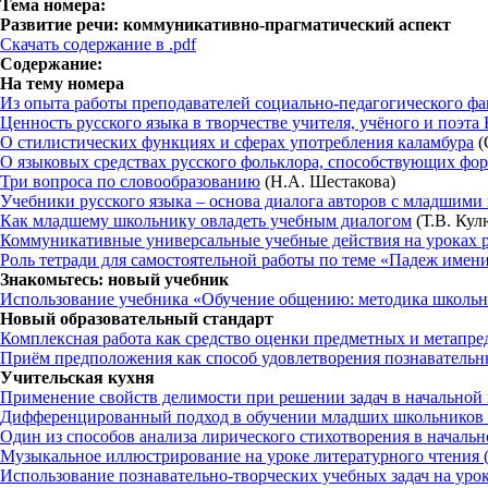
Тема номера:
Развитие речи: коммуникативно-прагматический аспект
Скачать содержание в .pdf
Содержание:
На тему номера
Из опыта работы преподавателей социально-педагогического фа
Ценность русского языка в творчестве учителя, учёного и поэт
О стилистических функциях и сферах употребления каламбура
(
О языковых средствах русского фольклора, способствующих ф
Три вопроса по словообразованию
(Н.А. Шестакова)
Учебники русского языка – основа диалога авторов с младшим
Как младшему школьнику овладеть учебным диалогом
(Т.В. Кул
Коммуникативные универсальные учебные действия на уроках р
Роль тетради для самостоятельной работы по теме «Падеж имен
Знакомьтесь: новый учебник
Использование учебника «Обучение общению: методика школьно
Новый образовательный стандарт
Комплексная работа как средство оценки предметных и метапр
Приём предположения как способ удовлетворения познавательн
Учительская кухня
Применение свойств делимости при решении задач в начальной
Дифференцированный подход в обучении младших школьников 
Один из способов анализа лирического стихотворения в началь
Музыкальное иллюстрирование на уроке литературного чтения 
Использование познавательно-творческих учебных задач на урок