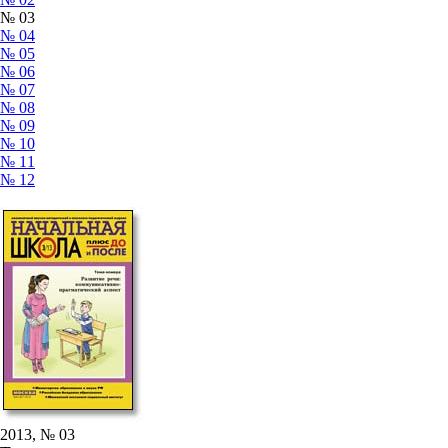
№ 03
№ 04
№ 05
№ 06
№ 07
№ 08
№ 09
№ 10
№ 11
№ 12
2013, № 03