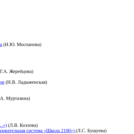
а
(Н.Ю. Моспанова)
Г.А. Жеребцова)
ии
(Н.В. Ладыженская)
А. Муртазина)
т…»)
(Л.В. Козлова)
разовательная система «Школа 2100»)
(Л.С. Бушуева)