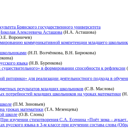
культета Брянского государственного университета
а Николая Алексеевича Асташова
(Н.А. Асташова)
О.Е. Вороничев)
ормированию коммуникативной компетенции младшего школьник
и школьниками
(Н.П. Волчёнкова, В.Н. Бирюкова)
юкина)
усского языка
(Н.В. Буренкова)
и существительного» в формировании способности к рефлексии
(
й риторики» для реализации деятельностного подхода в обучен
едметных результатов младших школьников
(С.В. Маслова)
ых потребностей младших школьников на уроках математики
(Н.
 школе
(П.М. Зиновьев)
на уроках математики
(Т.А. Мезенцева)
ной школе
(О.В. Слонь)
(При изучении стихотворения С.А. Есенина «Поёт зима – аукае
ах русского языка в 3-м классе при изучении состава слова (Об